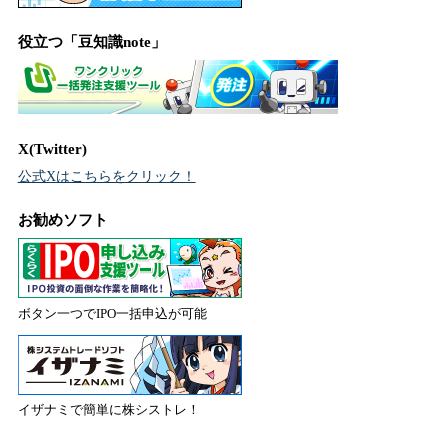
役立つ「豆知識note」
X(Twitter)
公式Xはこちらをクリック！
お勧めソフト
ボタン一つでIPO一括申込が可能
イザナミで簡単に株シストレ！