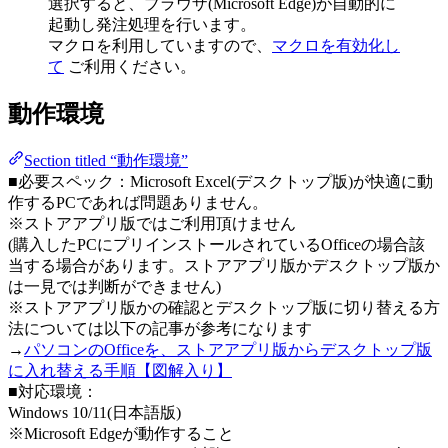
選択すると、ブラウザ(Microsoft Edge)が自動的に
起動し発注処理を行います。
マクロを利用していますので、
マクロを有効化し
て
ご利用ください。
動作環境
Section titled “動作環境”
■必要スペック：Microsoft Excel(デスクトップ版)が快適に動
作するPCであれば問題ありません。
※ストアアプリ版ではご利用頂けません
(購入したPCにプリインストールされているOfficeの場合該
当する場合があります。ストアアプリ版かデスクトップ版か
は一見では判断ができません)
※ストアアプリ版かの確認とデスクトップ版に切り替える方
法については以下の記事が参考になります
→
パソコンのOfficeを、ストアアプリ版からデスクトップ版
に入れ替える手順【図解入り】
■対応環境：
Windows 10/11(日本語版)
※Microsoft Edgeが動作すること