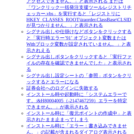
アクセスできません。」と表示される または
「ワンクリック一括発注支援ツールレジストリチ
ェッカー.vbs」を実行すると「レジストリに
HKEY_CLASSES_ROOT\izaorder.ClassBase\CLSID
が見つかりません。」と表示される
シグナル出しや仕掛けなどボタンをクリックする
と「実行時エラー’91’ オブジェクト変数または
Withブロック変数が設定されていません。」と表
示されえる
シグナル出しボタンをクリックすると「実行ファ
イルの存在を確認できませんでした」と表示され
る
シグナル出し設定シートの「参照」ボタンをクリ
ックするとエラーになる
証券会社へのログインに失敗する
インストール時や起動時に「システムエラーで
す。:&H80004005（-2147467259）エラーを特定
できません。」が表示される
インストール時に「復元ポイントの作成中」と表
示されたまま止まってしまう
インストール時に「エラー：書き込みできませ
ん。」の記載が含まれるダイアログ表示される