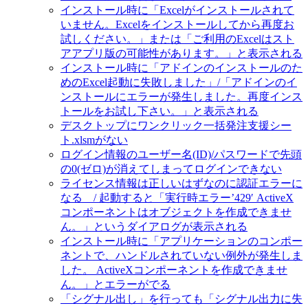
インストール時に「Excelがインストールされて
いません。Excelをインストールしてから再度お
試しください。」または「ご利用のExcelはスト
アアプリ版の可能性があります。」と表示される
インストール時に「アドインのインストールのた
めのExcel起動に失敗しました」/「アドインのイ
ンストールにエラーが発生しました。再度インス
トールをお試し下さい。」と表示される
デスクトップにワンクリック一括発注支援シー
ト.xlsmがない
ログイン情報のユーザー名(ID)/パスワードで先頭
の0(ゼロ)が消えてしまってログインできない
ライセンス情報は正しいはずなのに認証エラーに
なる / 起動すると「実行時エラー’429′ ActiveX
コンポーネントはオブジェクトを作成できませ
ん。」というダイアログが表示される
インストール時に「アプリケーションのコンポー
ネントで、ハンドルされていない例外が発生しま
した。 ActiveXコンポーネントを作成できませ
ん。」とエラーがでる
「シグナル出し」を行っても「シグナル出力に失