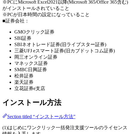
※PCにMicrosoft Excel2021以降(Microsoft 365/Office 365含む)
がインストールされていること
※PCが日本時間の設定になっていること
■証券会社：
GMOクリック証券
SBI証券
SBIネオトレード証券(旧ライブスター証券)
三菱UFJ eスマート証券(旧カブドットコム証券)
岡三オンライン証券
マネックス証券
SMBC日興証券
松井証券
楽天証券
立花証券e支店
インストール方法
Section titled “インストール方法”
(1)はじめにワンクリック一括発注支援ツールのライセンス
情報を入手します。