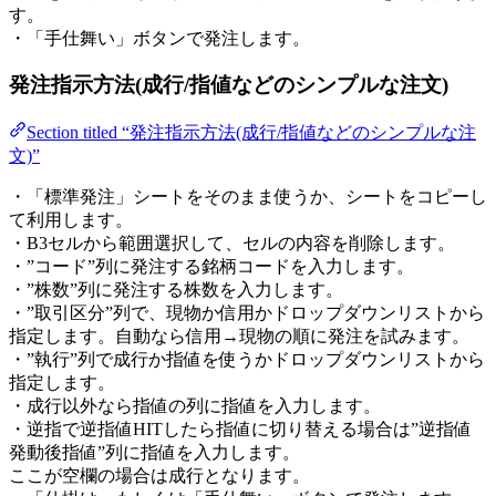
す。
・「手仕舞い」ボタンで発注します。
発注指示方法(成行/指値などのシンプルな注文)
Section titled “発注指示方法(成行/指値などのシンプルな注
文)”
・「標準発注」シートをそのまま使うか、シートをコピーし
て利用します。
・B3セルから範囲選択して、セルの内容を削除します。
・”コード”列に発注する銘柄コードを入力します。
・”株数”列に発注する株数を入力します。
・”取引区分”列で、現物か信用かドロップダウンリストから
指定します。自動なら信用→現物の順に発注を試みます。
・”執行”列で成行か指値を使うかドロップダウンリストから
指定します。
・成行以外なら指値の列に指値を入力します。
・逆指で逆指値HITしたら指値に切り替える場合は”逆指値
発動後指値”列に指値を入力します。
ここが空欄の場合は成行となります。