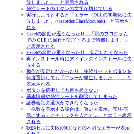
敗しました。」と表示される
発注シートのボタンの文字が切れている
実行しようとすると「エラー（DLLの初期化に失
敗しました。->izaorder.ClassMocubak)」と表示さ
れる
Excelの起動が遅くなったり、「別のプログラム
での OLE の操作が完了するまで待機します。」
と表示される
Excelの起動が重くなったり、安定しなくなった
再インストール時にアドインのインストールに失
敗する
動作が安定しなかったり、接続リセットボタンを
何度選択しても「エラーが発生しました。…」と
表示される
ボタンを選択しても何も起きない
基本情報や発注シートを削除してしまった
証券会社の選択ができなくなった
「株数を表示する場合は、買い＋表示、売り-表
示にする」にチェックを入れて…」とエラー表示
される
状態セルに失敗(0001)などの不明なエラーが表示