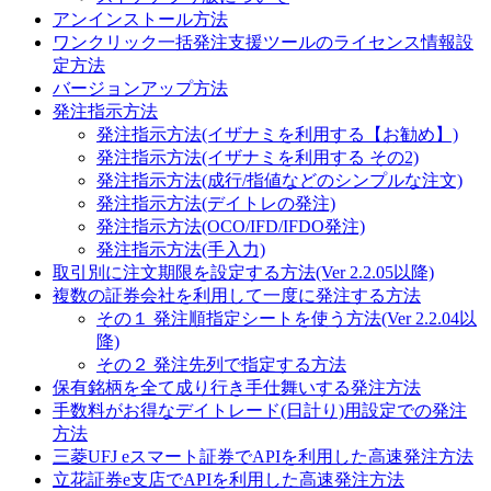
アンインストール方法
ワンクリック一括発注支援ツールのライセンス情報設
定方法
バージョンアップ方法
発注指示方法
発注指示方法(イザナミを利用する【お勧め】)
発注指示方法(イザナミを利用する その2)
発注指示方法(成行/指値などのシンプルな注文)
発注指示方法(デイトレの発注)
発注指示方法(OCO/IFD/IFDO発注)
発注指示方法(手入力)
取引別に注文期限を設定する方法(Ver 2.2.05以降)
複数の証券会社を利用して一度に発注する方法
その１ 発注順指定シートを使う方法(Ver 2.2.04以
降)
その２ 発注先列で指定する方法
保有銘柄を全て成り行き手仕舞いする発注方法
手数料がお得なデイトレード(日計り)用設定での発注
方法
三菱UFJ eスマート証券でAPIを利用した高速発注方法
立花証券e支店でAPIを利用した高速発注方法