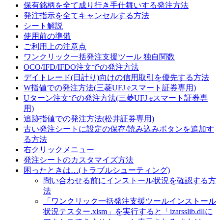
保有銘柄を全て成り行き手仕舞いする発注方法
発注指示を全てキャンセルする方法
シート解説
使用前の準備
ご利用上の注意点
ワンクリック一括発注支援ツール 独自関数
OCO/IFD/IFDO注文での発注方法
デイトレード(日計り)向けの信用取引を優先する方法
W指値での発注方法(三菱UFJ eスマート証券専用)
Uターン注文での発注方法(三菱UFJ eスマート証券専
用)
追跡指値での発注方法(松井証券専用)
古い発注シートに設定の保存/読み込みボタンを追加す
る方法
右クリックメニュー
発注シートのカスタマイズ方法
困ったときは…(トラブルシューティング)
問い合わせる前にインストール状況を確認する方
法
「ワンクリック一括発注支援ツールインストール
状況テスター.xlsm」を実行すると「izarsslib.dllに