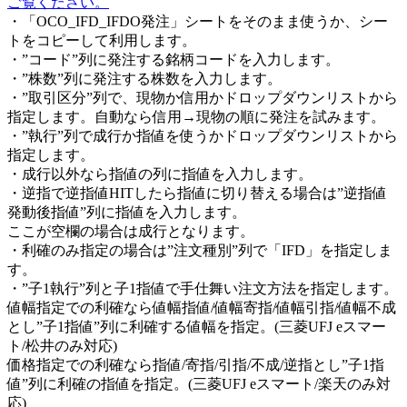
ご覧ください。
・「OCO_IFD_IFDO発注」シートをそのまま使うか、シー
トをコピーして利用します。
・”コード”列に発注する銘柄コードを入力します。
・”株数”列に発注する株数を入力します。
・”取引区分”列で、現物か信用かドロップダウンリストから
指定します。自動なら信用→現物の順に発注を試みます。
・”執行”列で成行か指値を使うかドロップダウンリストから
指定します。
・成行以外なら指値の列に指値を入力します。
・逆指で逆指値HITしたら指値に切り替える場合は”逆指値
発動後指値”列に指値を入力します。
ここが空欄の場合は成行となります。
・利確のみ指定の場合は”注文種別”列で「IFD」を指定しま
す。
・”子1執行”列と子1指値で手仕舞い注文方法を指定します。
値幅指定での利確なら値幅指値/値幅寄指/値幅引指/値幅不成
とし”子1指値”列に利確する値幅を指定。(三菱UFJ eスマー
ト/松井のみ対応)
価格指定での利確なら指値/寄指/引指/不成/逆指とし”子1指
値”列に利確の指値を指定。(三菱UFJ eスマート/楽天のみ対
応)