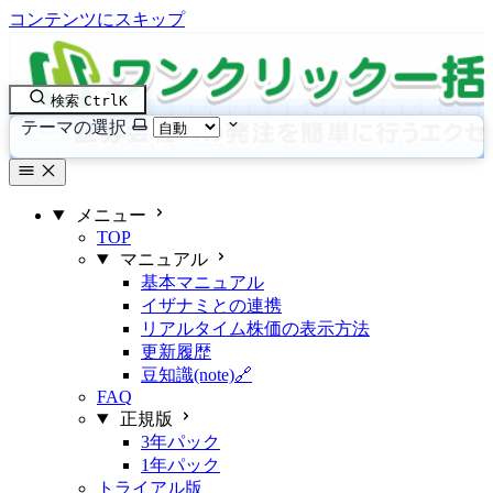
コンテンツにスキップ
検索
Ctrl
K
テーマの選択
メニュー
TOP
マニュアル
基本マニュアル
イザナミとの連携
リアルタイム株価の表示方法
更新履歴
豆知識(note)🔗
FAQ
正規版
3年パック
1年パック
トライアル版