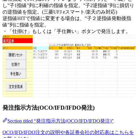
し”子1指値”列に利確の指値を指定。”子2逆指値”列に損切り
の逆指値を指定。(三菱UFJ eスマート/楽天のみ対応)
逆指値HITで指値に変更する場合は、”子２逆指値発動後指
値”列に指値を指定。
・「仕掛け」もしくは「手仕舞い」ボタンで発注します。
発注指示方法(OCO/IFD/IFDO発注)
Section titled “発注指示方法(OCO/IFD/IFDO発注)”
OCO/IFD/IFDO注文の説明や各証券会社の対応表はこちらを