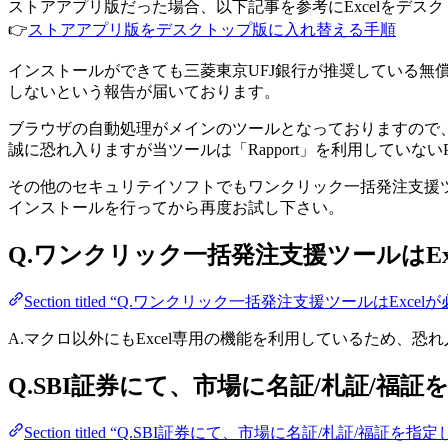
ストアアプリ版だった場合、以下記事を参考にExcelをデス
👉
ストアアプリ版をデスクトップ版に入れ替える手順
インストールができても三菱東京UFJ銀行が推奨している無償
しないという報告が届いております。
ブラウザの自動処理がメインのツールとなっておりますので
誠に恐れ入りますが当ツールは「Rapport」を利用していな
その他のセキュリテイソフトでもワンクリック一括発注支援
インストールを行ってから再度お試し下さい。
Q.ワンクリック一括発注支援ツールはE
Section titled “Q.ワンクリック一括発注支援ツールは
A.マクロ以外にもExcel専用の機能を利用しているため、恐れ
Q.SBI証券にて、市場に名証/札証/福
Section titled “Q.SBI証券にて、市場に名証/札証/福証