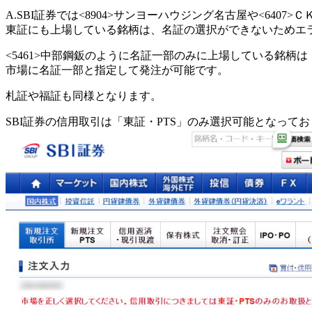
A.SBI証券では<8904>サンヨーハウジング名古屋や<6407>
東証にも上場している銘柄は、名証の選択ができないためエ
<5461>中部鋼鈑のように名証一部のみに上場している銘柄は
市場に名証一部と指定して発注が可能です。
札証や福証も同様となります。
SBI証券の信用取引は「東証・PTS」のみ選択可能となっ