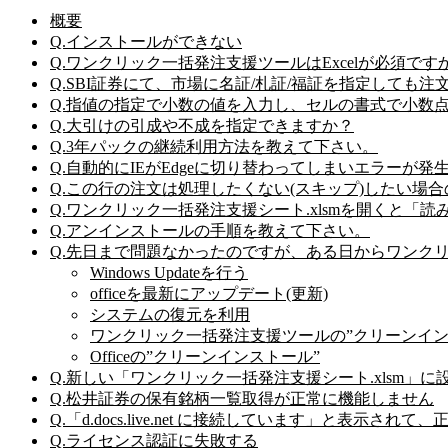
概要
Q.インストールができない
Q.ワンクリック一括発注支援ツールはExcelが必須で
Q.SBI証券にて、市場に名証/札証/福証を指定しても注
Q.指値の指定で小数の値を入力し、セルの書式で小数
Q.大引けの引成や不成を指定できますか？
Q.3年パックの継続利用方法を教えて下さい。
Q.自動的にIEがEdgeに切り替わってしまいエラーが発
Q.この行の注文は処理したくない(スキップ)したい場
Q.ワンクリック一括発注支援シート.xlsmを開くと
Q.アンインストールの手順を教えて下さい。
Q.先日まで問題なかったのですが、ある日からワンク
Windows Updateを行う
officeを最新にアップデート(更新)
システムの復元を利用
ワンクリック一括発注支援ツールの”クリーンイン
Officeの”クリーンインストール”
Q.新しい「ワンクリック一括発注支援シート.xlsm」
Q.松井証券の保有銘柄一覧取得が正常に機能しません
Q.「d.docs.live.net に接続しています」と表示され
Q.ライセンス認証に失敗する