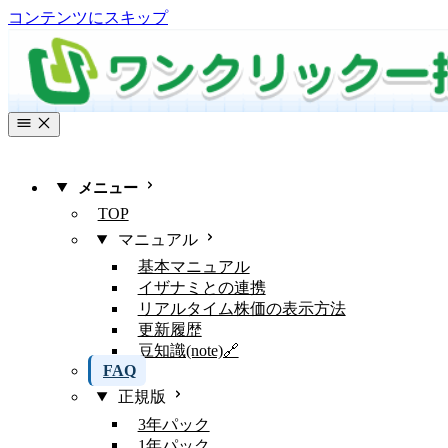
コンテンツにスキップ
メニュー
TOP
マニュアル
基本マニュアル
イザナミとの連携
リアルタイム株価の表示方法
更新履歴
豆知識(note)🔗
FAQ
正規版
3年パック
1年パック