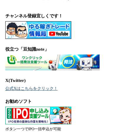
チャンネル登録宜しくです！
役立つ「豆知識note」
X(Twitter)
公式Xはこちらをクリック！
お勧めソフト
ボタン一つでIPO一括申込が可能