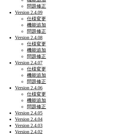
問題修正
Version 2.4.09
仕様変更
機能追加
問題修正
Version 2.4.08
仕様変更
機能追加
問題修正
Version 2.4.07
仕様変更
機能追加
問題修正
Version 2.4.06
仕様変更
機能追加
問題修正
Version 2.4.05
Version 2.4.04
Version 2.4.03
Version 2.4.02