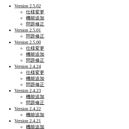
Version 2.5.02
仕様変更
機能追加
問題修正
Version 2.5.01
問題修正
Version 2.5.00
仕様変更
機能追加
問題修正
Version 2.4.24
仕様変更
機能追加
問題修正
Version 2.4.23
機能追加
問題修正
Version 2.4.22
機能追加
Version 2.4.21
機能追加