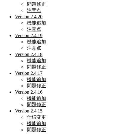
問題修正
注意点
Version 2.4.20
機能追加
注意点
Version 2.4.19
機能追加
注意点
Version 2.4.18
機能追加
問題修正
Version 2.4.17
機能追加
問題修正
Version 2.4.16
機能追加
問題修正
Version 2.4.15
仕様変更
機能追加
問題修正