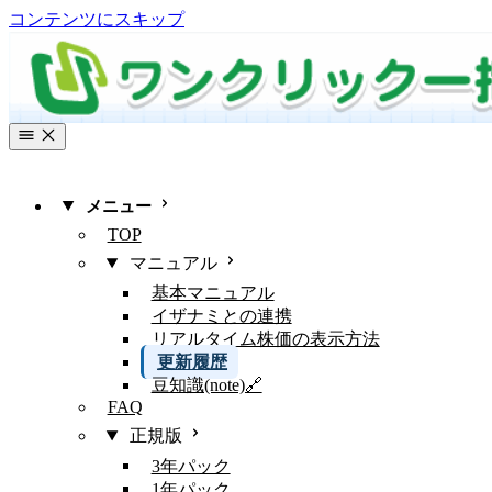
コンテンツにスキップ
メニュー
TOP
マニュアル
基本マニュアル
イザナミとの連携
リアルタイム株価の表示方法
更新履歴
豆知識(note)🔗
FAQ
正規版
3年パック
1年パック