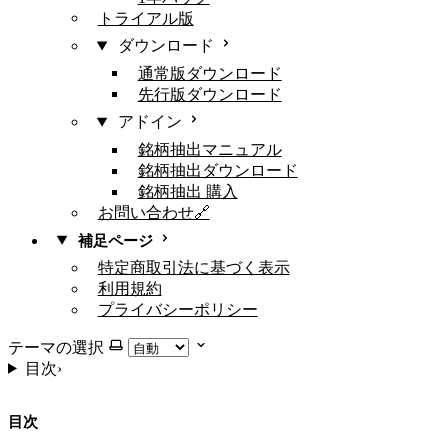
トライアル版
ダウンロード
通常版ダウンロード
先行版ダウンロード
アドイン
銘柄抽出マニュアル
銘柄抽出ダウンロード
銘柄抽出 購入
お問い合わせ🔗
補足ページ
特定商取引法に基づく表示
利用規約
プライバシーポリシー
テーマの選択
目次
›
目次