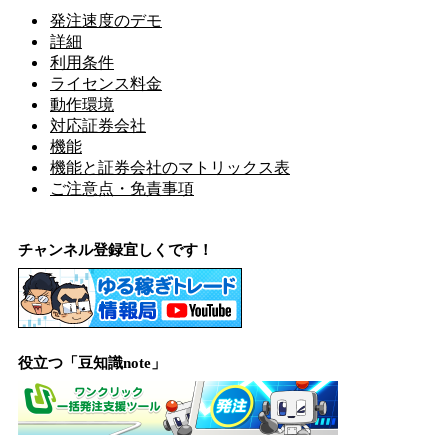
発注速度のデモ
詳細
利用条件
ライセンス料金
動作環境
対応証券会社
機能
機能と証券会社のマトリックス表
ご注意点・免責事項
チャンネル登録宜しくです！
役立つ「豆知識note」