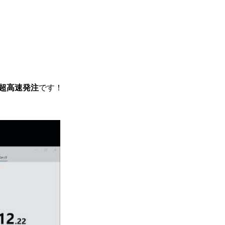
超高速発注
です！