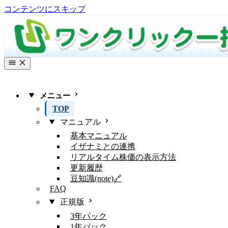
コンテンツにスキップ
メニュー
TOP
マニュアル
基本マニュアル
イザナミとの連携
リアルタイム株価の表示方法
更新履歴
豆知識(note)🔗
FAQ
正規版
3年パック
1年パック