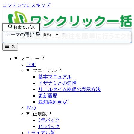
コンテンツにスキップ
検索
Ctrl
K
テーマの選択
メニュー
TOP
マニュアル
基本マニュアル
イザナミとの連携
リアルタイム株価の表示方法
更新履歴
豆知識(note)🔗
FAQ
正規版
3年パック
1年パック
トライアル版