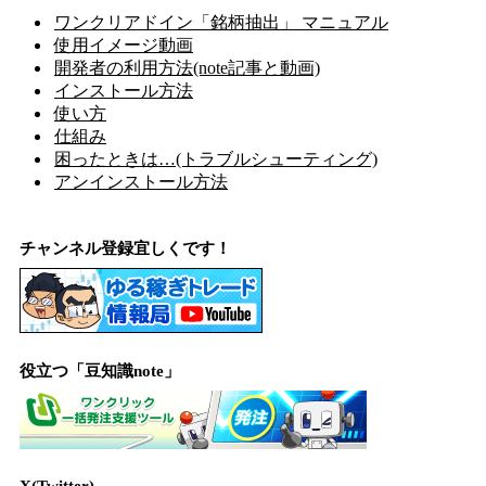
ワンクリアドイン「銘柄抽出」 マニュアル
使用イメージ動画
開発者の利用方法(note記事と動画)
インストール方法
使い方
仕組み
困ったときは…(トラブルシューティング)
アンインストール方法
チャンネル登録宜しくです！
役立つ「豆知識note」
X(Twitter)