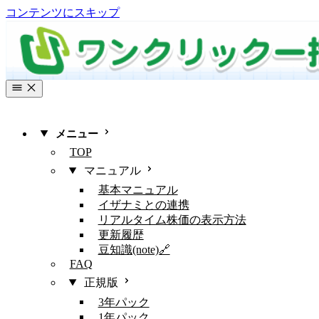
コンテンツにスキップ
メニュー
TOP
マニュアル
基本マニュアル
イザナミとの連携
リアルタイム株価の表示方法
更新履歴
豆知識(note)🔗
FAQ
正規版
3年パック
1年パック