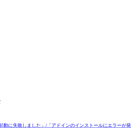
法
el起動に失敗しました」/「アドインのインストールにエラー