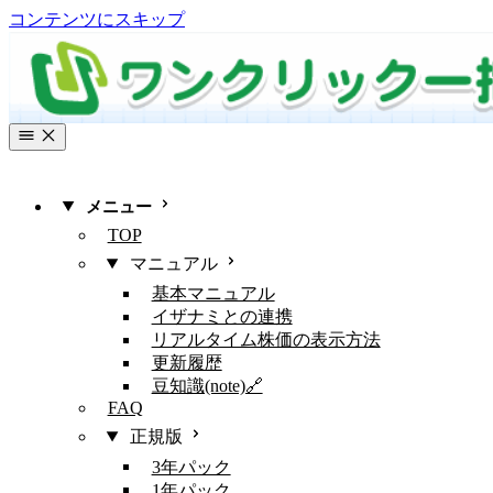
コンテンツにスキップ
メニュー
TOP
マニュアル
基本マニュアル
イザナミとの連携
リアルタイム株価の表示方法
更新履歴
豆知識(note)🔗
FAQ
正規版
3年パック
1年パック