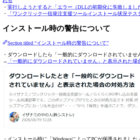
れる
・
実行しようとすると「エラー（DLLの初期化に失敗しました。->iza
・
「ワンクリック一括発注支援ツールインストール状況テスター.xl
インストール時の警告について
Section titled “インストール時の警告について”
・ダウンロードしたら「一般的にダウンロードされていません
→
「一般的にダウンロードされていません」と表示された場
・インストール時に「WindowsによってPCが保護されまし