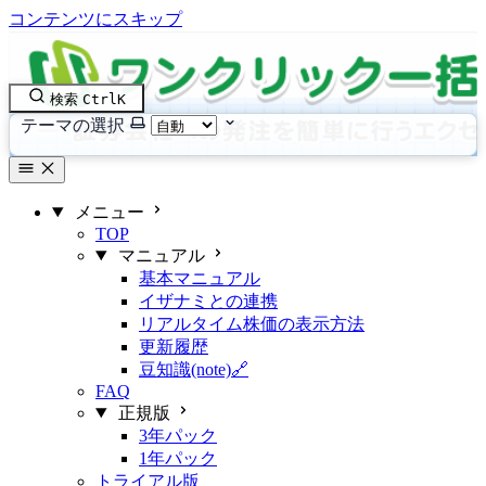
コンテンツにスキップ
検索
Ctrl
K
テーマの選択
メニュー
TOP
マニュアル
基本マニュアル
イザナミとの連携
リアルタイム株価の表示方法
更新履歴
豆知識(note)🔗
FAQ
正規版
3年パック
1年パック
トライアル版