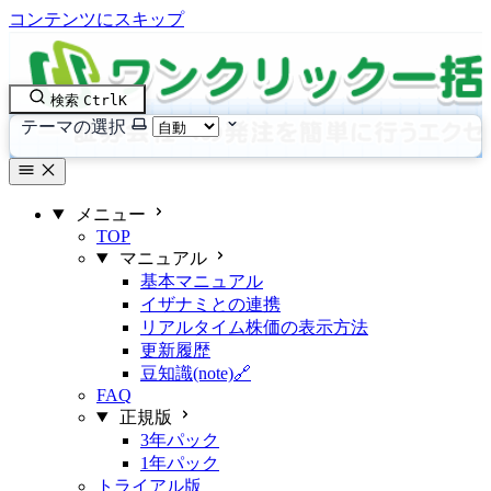
コンテンツにスキップ
検索
Ctrl
K
テーマの選択
メニュー
TOP
マニュアル
基本マニュアル
イザナミとの連携
リアルタイム株価の表示方法
更新履歴
豆知識(note)🔗
FAQ
正規版
3年パック
1年パック
トライアル版