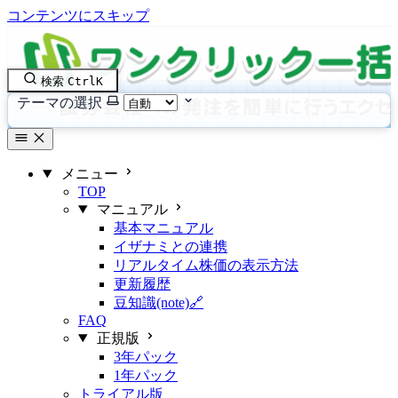
コンテンツにスキップ
検索
Ctrl
K
テーマの選択
メニュー
TOP
マニュアル
基本マニュアル
イザナミとの連携
リアルタイム株価の表示方法
更新履歴
豆知識(note)🔗
FAQ
正規版
3年パック
1年パック
トライアル版