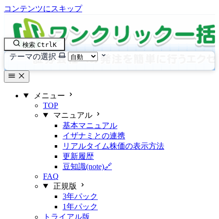
コンテンツにスキップ
検索
Ctrl
K
テーマの選択
メニュー
TOP
マニュアル
基本マニュアル
イザナミとの連携
リアルタイム株価の表示方法
更新履歴
豆知識(note)🔗
FAQ
正規版
3年パック
1年パック
トライアル版